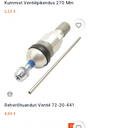
Kummist Ventiilipikendus 270 Mm
Hind
2,22 €
favorite_border
Rehvirõhuanduri Ventiil 72-20-441
Hind
4,03 €
Otsas
favorite_border