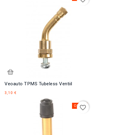
Veoauto TPMS Tubeless Ventiil
Hind
3,10 €
Otsas
favorite_border