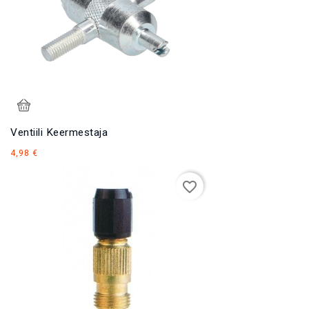
Ventiili Keermestaja
Hind
4,98 €
favorite_border