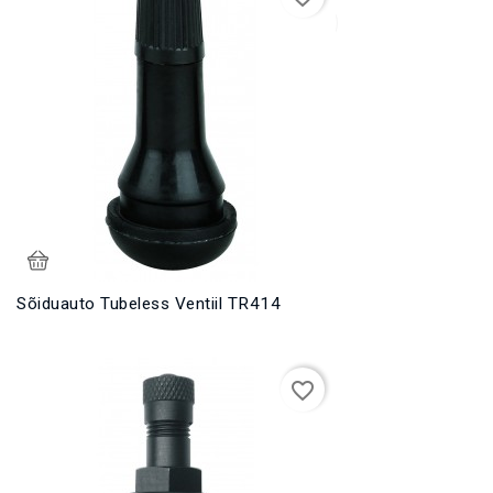
Sõiduauto Tubeless Ventiil TR414
favorite_border