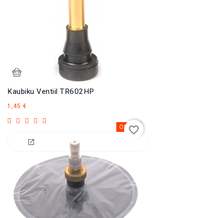
Kaubiku Ventiil TR602HP
Hind
1,45 €
Otsas
favorite_border