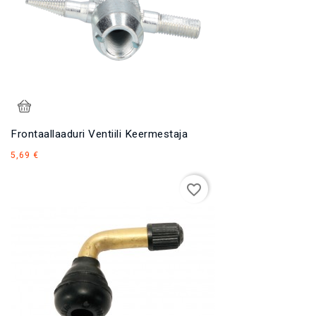
Frontaallaaduri Ventiili Keermestaja
Hind
5,69 €
favorite_border