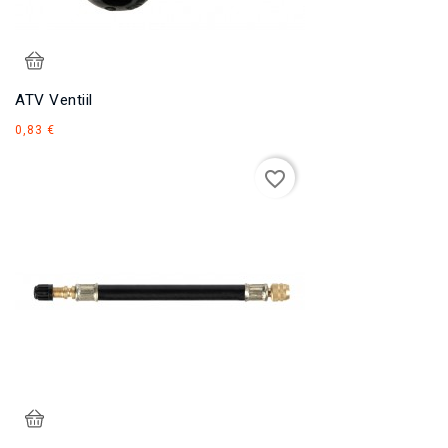
ATV Ventiil
Hind
0,83 €
favorite_border