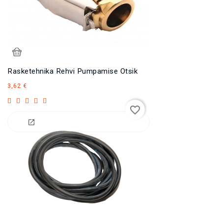
Rasketehnika Rehvi Pumpamise Otsik
Hind
3,62 €
favorite_border