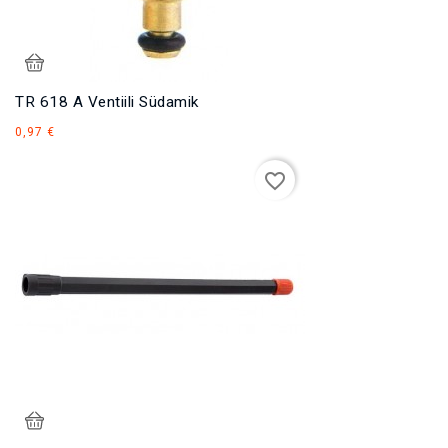
TR 618 A Ventiili Südamik
Hind
0,97 €
favorite_border