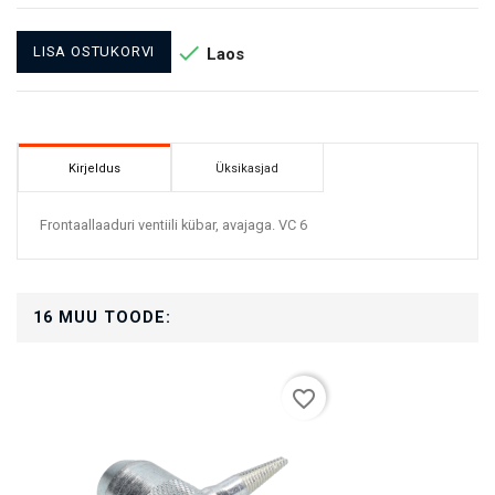

LISA OSTUKORVI
Laos
Kirjeldus
Üksikasjad
Frontaallaaduri ventiili kübar, avajaga. VC 6
16 MUU TOODE:
favorite_border