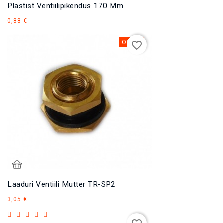
Plastist Ventiilipikendus 170 Mm
Hind
0,88 €
Otsas
favorite_border
Laaduri Ventiili Mutter TR-SP2
Hind
3,05 €