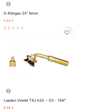
O-Rõngas 25" 6mm
Hind
6,50 €
favorite_border
Laaduri Ventiil TRJ 655 – 03 - 106°
Hind
8,08 €