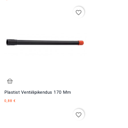
favorite_border
Plastist Ventiilipikendus 170 Mm
Hind
0,88 €
favorite_border