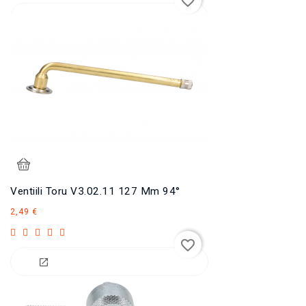
favorite_border
Ventiili Toru V3.02.11 127 Mm 94°
Hind
2,49 €
favorite_border