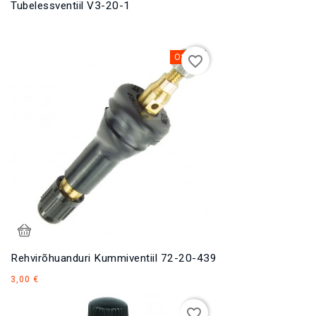
Tubelessventiil V3-20-1
Otsas
favorite_border
Rehvirõhuanduri Kummiventiil 72-20-439
Hind
3,00 €
favorite_border