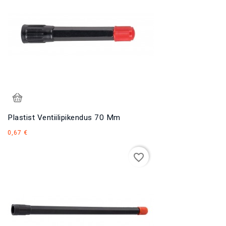
Plastist Ventiilipikendus 70 Mm
Hind
0,67 €
favorite_border