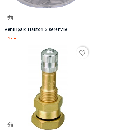
Ventiilpaik Traktori Siserehvile
Hind
5,27 €
favorite_border