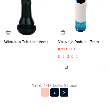
Sõiduauto Tubeless Ventiil TR413
Valuvelje Padrun 17mm
Tavahind
Hind
8,93 €
11,16 €
Näitab 1-12, kokku 23 eset

1
2