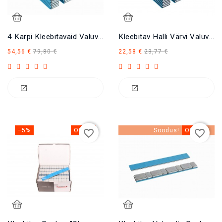
4 Karpi Kleebitavaid Valuvelje Raskuseid Zn 5x12 60 Gr.
Kleebitav Halli Värvi Valuvelje Raskus 5x12 60 G.
Tavahind
Hind
Tavahind
Hind
54,56 €
79,80 €
22,58 €
23,77 €
−5%
Otsas
Soodus!
Otsas
favorite_border
favorite_border