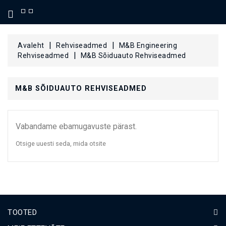
KATEGOORIA
Avaleht
Rehviseadmed
M&B Engineering
Rehviseadmed
M&B Sõiduauto Rehviseadmed
M&B SÕIDUAUTO REHVISEADMED
Vabandame ebamugavuste pärast.
Otsige uuesti seda, mida otsite
TOOTED