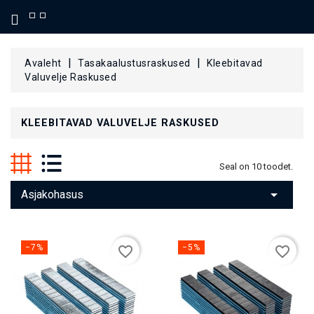
KATEGOORIA
Avaleht
Tasakaalustusraskused
Kleebitavad
Valuvelje Raskused
KLEEBITAVAD VALUVELJE RASKUSED
Seal on 10 toodet.

Asjakohasus
−7%
−5%
favorite_border
favorite_border