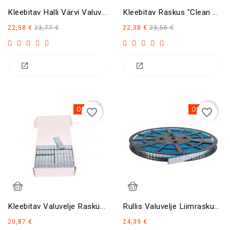
Kleebitav Halli Värvi Valuvelje Raskus 5x12 60 G.
Kleebitav Raskus "Clean Rim"
Tavahind
Hind
Tavahind
Hind
22,58 €
23,77 €
22,38 €
23,56 €
Otsas
Otsas
favorite_border
favorite_border
Kleebitav Valuvelje Raskus Zn 6x10, 60 Gr.
Rullis Valuvelje Liimraskused, 6 Kg
Hind
Hind
20,87 €
24,39 €