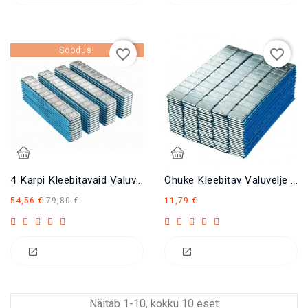
Soodus!
favorite_border
favorite_border
4 Karpi Kleebitavaid Valuvelje Raskuseid Zn 5x12 60 Gr.
Õhuke Kleebitav Valuvelje Raskus Zn 2,5x12 30 Gr.
Tavahind
Hind
Hind
54,56 €
79,80 €
11,79 €
Näitab 1-10, kokku 10 eset