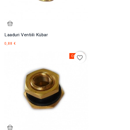
Laaduri Ventiili Kübar
Hind
0,88 €
Otsas
favorite_border