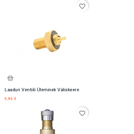
favorite_border
Laaduri Ventiili Üleminek Väliskeere
Hind
0,86 €
favorite_border