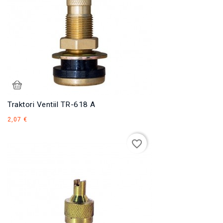
Traktori Ventiil TR-618 A
Hind
2,07 €
favorite_border