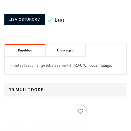

LISA OSTUKORVI
Laos
Kirjeldus
Üksikasjad
Frontaallaaduri sirge tubeless ventiil
TRJ-670. Koos mutriga.
10 MUU TOODE:
favorite_border