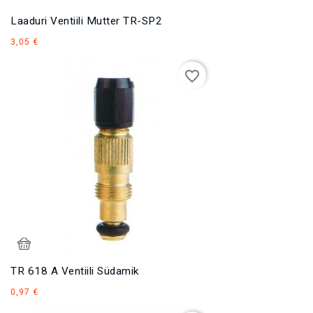
Laaduri Ventiili Mutter TR-SP2
Hind
3,05 €
favorite_border
TR 618 A Ventiili Südamik
Hind
0,97 €