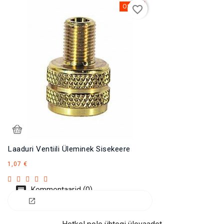
Otsas
favorite_border
Laaduri Ventiili Üleminek Sisekeere
Hind
1,07 €
Kommentaarid (0)