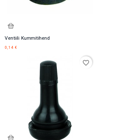
Ventiili Kummitihend
Hind
0,14 €
favorite_border