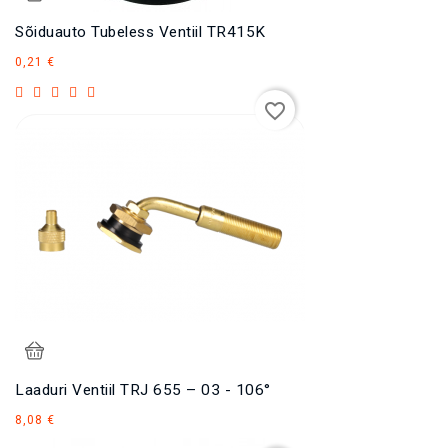
Sõiduauto Tubeless Ventiil TR415K
Hind
0,21 €
favorite_border
Laaduri Ventiil TRJ 655 – 03 - 106°
Hind
8,08 €