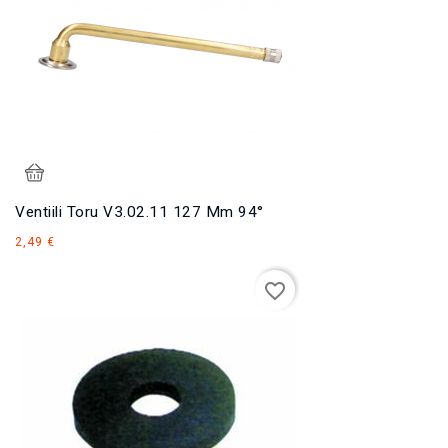
Ventiili Toru V3.02.11 127 Mm 94°
Hind
2,49 €
favorite_border