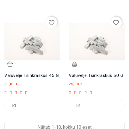
favorite_border
favorite_border
Valuvelje Tsinkraskus 45 G
Valuvelje Tsinkraskus 50 G
Hind
Hind
23,80 €
25,98 €
Näitab 1-10, kokku 10 eset