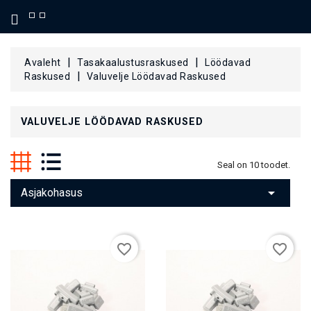
KATEGOORIA
Avaleht
Tasakaalustusraskused
Löödavad
Raskused
Valuvelje Löödavad Raskused
VALUVELJE LÖÖDAVAD RASKUSED
Seal on 10 toodet.

Asjakohasus
favorite_border
favorite_border