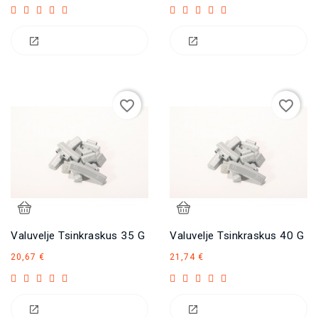
favorite_border
favorite_border
Valuvelje Tsinkraskus 35 G
Valuvelje Tsinkraskus 40 G
Hind
Hind
20,67 €
21,74 €