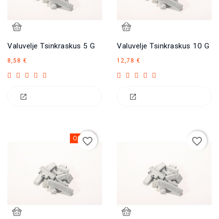
Valuvelje Tsinkraskus 5 G
Valuvelje Tsinkraskus 10 G
Hind
Hind
8,58 €
12,78 €
Otsas
favorite_border
favorite_border