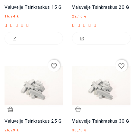
Valuvelje Tsinkraskus 15 G
Valuvelje Tsinkraskus 20 G
Hind
Hind
16,94 €
22,16 €
favorite_border
favorite_border
Valuvelje Tsinkraskus 25 G
Valuvelje Tsinkraskus 30 G
Hind
Hind
26,29 €
30,73 €