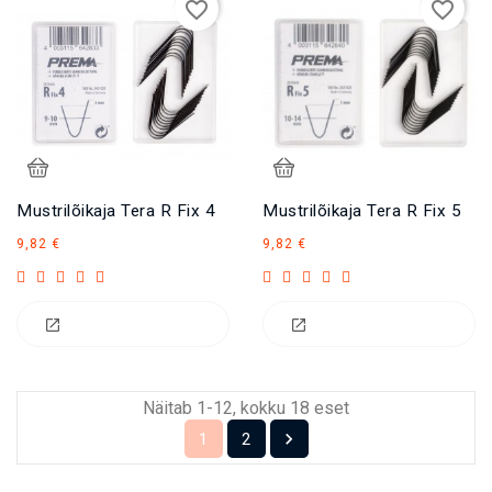
favorite_border
favorite_border
Mustrilõikaja Tera R Fix 4
Mustrilõikaja Tera R Fix 5
Hind
Hind
9,82 €
9,82 €
Näitab 1-12, kokku 18 eset

1
2