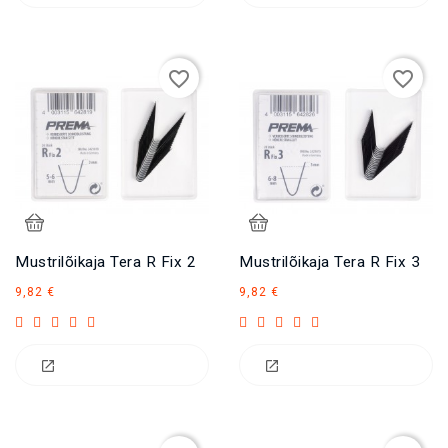
favorite_border
favorite_border
Mustrilõikaja Tera R Fix 2
Mustrilõikaja Tera R Fix 3
Hind
Hind
9,82 €
9,82 €