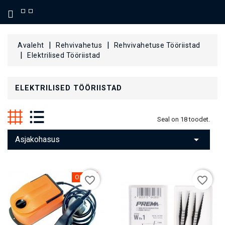
KATEGOORIA
Avaleht
Rehvivahetus
Rehvivahetuse Tööriistad
Elektrilised Tööriistad
ELEKTRILISED TÖÖRIISTAD
Seal on 18 toodet.

Asjakohasus
Otsas
favorite_border
favorite_border