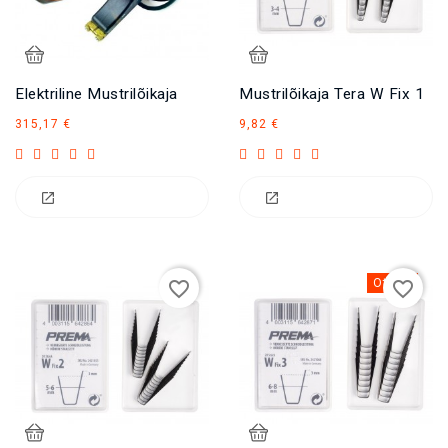
Elektriline Mustrilõikaja
Mustrilõikaja Tera W Fix 1
Hind
Hind
315,17 €
9,82 €
Otsas
favorite_border
favorite_border