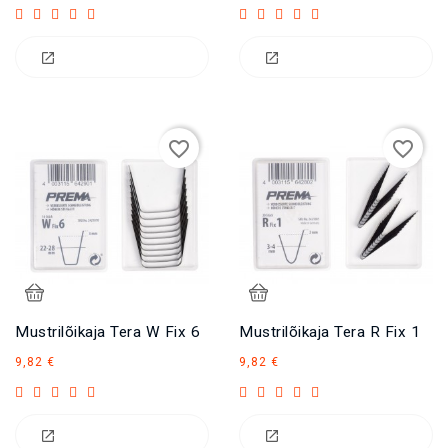
favorite_border
favorite_border
Mustrilõikaja Tera W Fix 6
Mustrilõikaja Tera R Fix 1
Hind
Hind
9,82 €
9,82 €