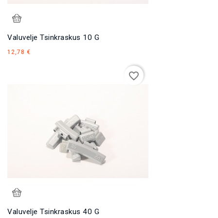
Valuvelje Tsinkraskus 10 G
Hind
12,78 €
favorite_border
Valuvelje Tsinkraskus 40 G