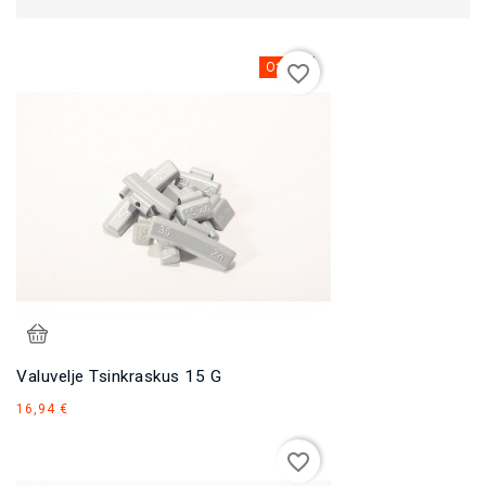
Otsas
favorite_border
Valuvelje Tsinkraskus 15 G
Hind
16,94 €
favorite_border