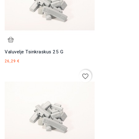
Valuvelje Tsinkraskus 25 G
Hind
26,29 €
favorite_border