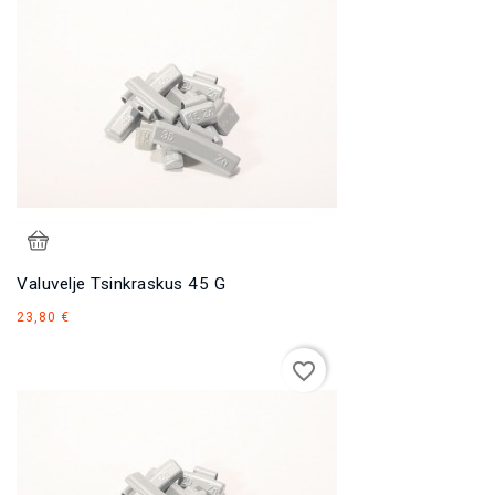
Valuvelje Tsinkraskus 45 G
Hind
23,80 €
favorite_border