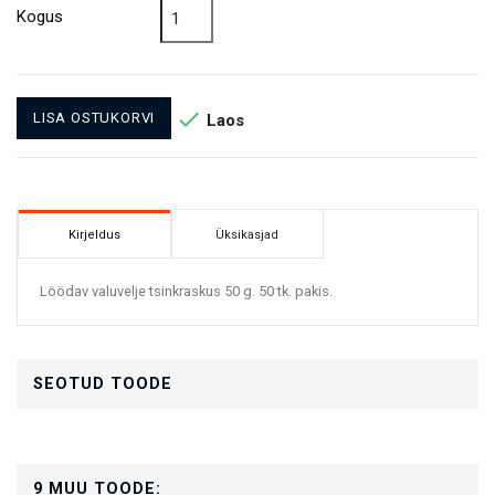
Kogus

LISA OSTUKORVI
Laos
Kirjeldus
Üksikasjad
Löödav valuvelje tsinkraskus 50 g. 50 tk. pakis.
SEOTUD TOODE
9 MUU TOODE: