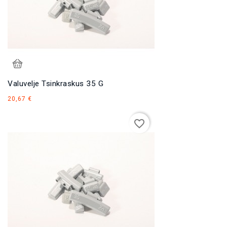
Valuvelje Tsinkraskus 35 G
Hind
20,67 €
favorite_border