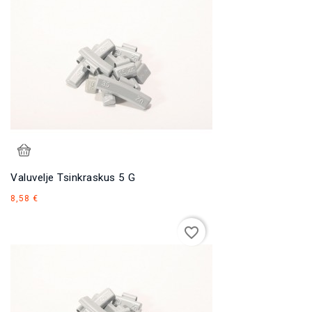
Valuvelje Tsinkraskus 5 G
Hind
8,58 €
favorite_border