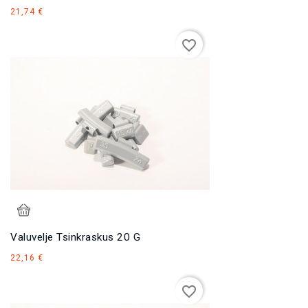
Hind
21,74 €
favorite_border
Valuvelje Tsinkraskus 20 G
Hind
22,16 €
favorite_border