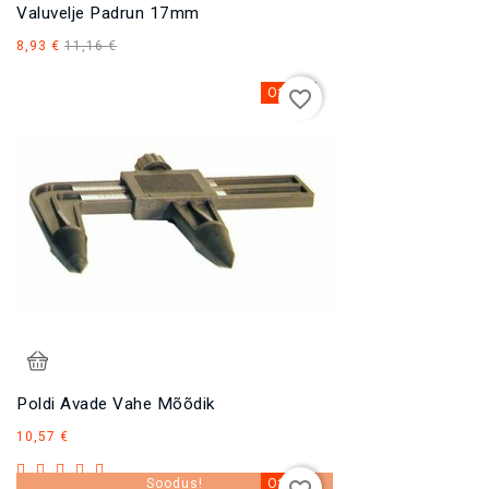
Valuvelje Padrun 17mm
Tavahind
Hind
8,93 €
11,16 €
Otsas
favorite_border
Poldi Avade Vahe Mõõdik
Hind
10,57 €
−20%
Soodus!
Otsas