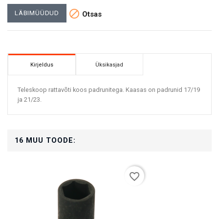

LÄBIMÜÜDUD
Otsas
Kirjeldus
Üksikasjad
Teleskoop rattavõti koos padrunitega. Kaasas on padrunid 17/19
ja 21/23.
16 MUU TOODE:
favorite_border