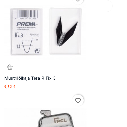
Mustrilõikaja Tera R Fix 3
Hind
9,82 €
favorite_border