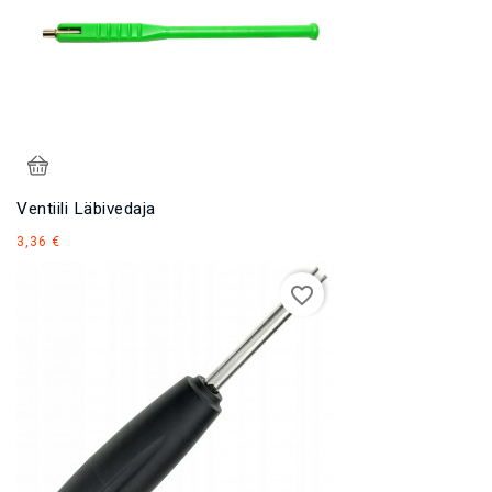
Ventiili Läbivedaja
Hind
3,36 €
favorite_border