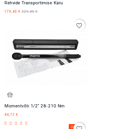
Rehvide Transportimise Käru
Tavahind
Hind
179,40 €
229,40 €
favorite_border
Momentvõti 1/2" 28-210 Nm
Hind
44,72 €
Otsas
favorite_border