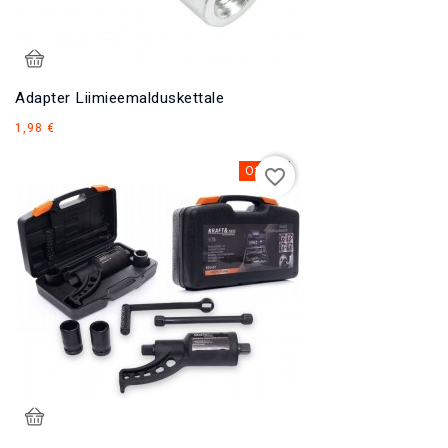
Adapter Liimieemalduskettale
Hind
1,98 €
Otsas
favorite_border