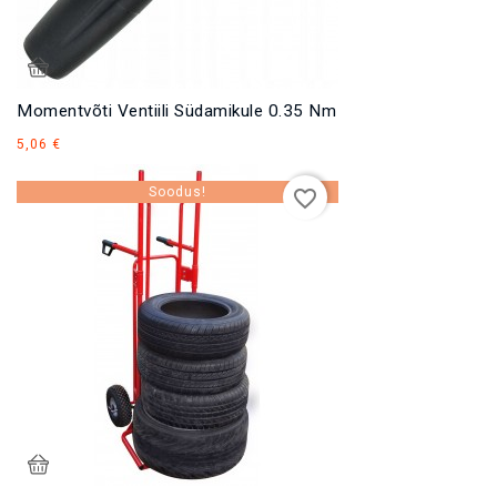
Momentvõti Ventiili Südamikule 0.35 Nm
Hind
5,06 €
Soodus!
favorite_border