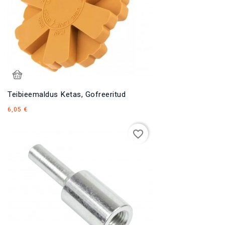
Teibieemaldus Ketas, Gofreeritud
Hind
6,05 €
favorite_border