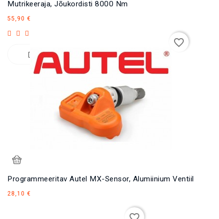
Mutrikeeraja, Jõukordisti 8000 Nm
Hind
55,90 €
favorite_border
Programmeeritav Autel MX-Sensor, Alumiinium Ventiil
Hind
28,10 €
favorite_border