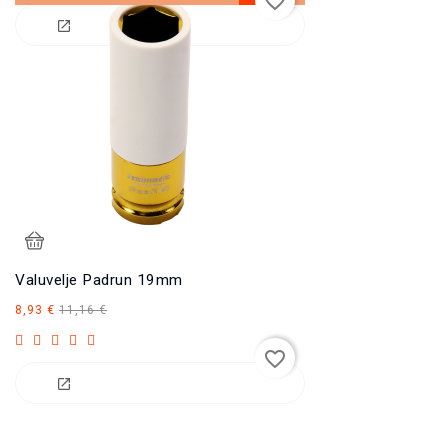
favorite_border
Valuvelje Padrun 19mm
Tavahind
Hind
8,93 €
11,16 €
favorite_border