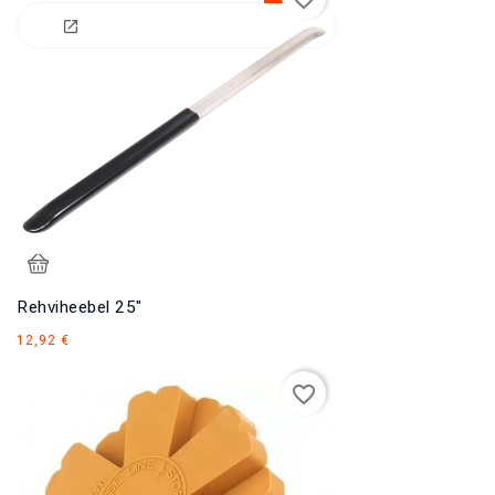
Rehviheebel 25"
Hind
12,92 €
favorite_border