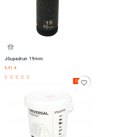
Jõupadrun 19mm
Hind
9,51 €
Otsas
favorite_border