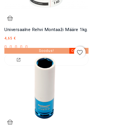
Universaalne Rehvi Montaaži Määre 1kg.
Hind
4,65 €
−20%
Soodus!
Otsas
favorite_border