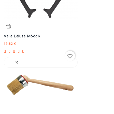
Velje Laiuse Mõõdik
Hind
19,82 €
favorite_border