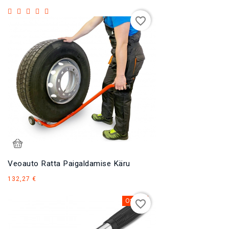
favorite_border
Veoauto Ratta Paigaldamise Käru
Hind
132,27 €
Otsas
favorite_border