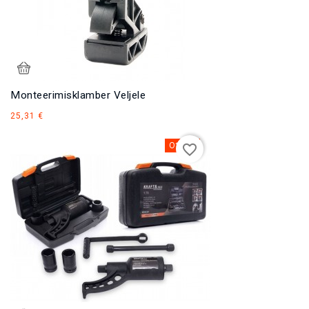
Monteerimisklamber Veljele
Hind
25,31 €
Otsas
favorite_border