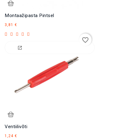
Montaažipasta Pintsel
Hind
3,81 €
favorite_border
Ventiilivõti
Hind
1,24 €