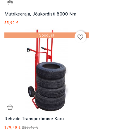
Mutrikeeraja, Jõukordisti 8000 Nm
Hind
55,90 €
Soodus!
favorite_border
Rehvide Transportimise Käru
Tavahind
Hind
179,40 €
229,40 €