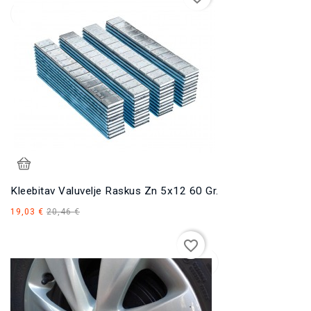
Kleebitav Valuvelje Raskus Zn 5x12 60 Gr.
Tavahind
Hind
19,03 €
20,46 €
favorite_border