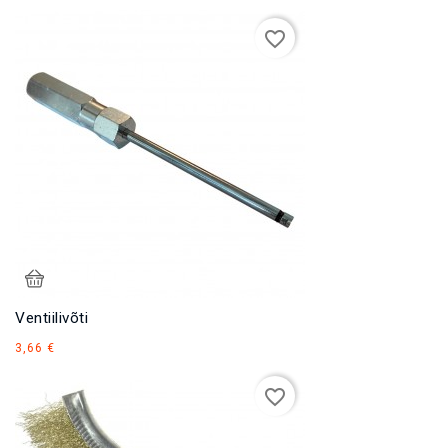
favorite_border
Ventiilivõti
Hind
3,66 €
favorite_border