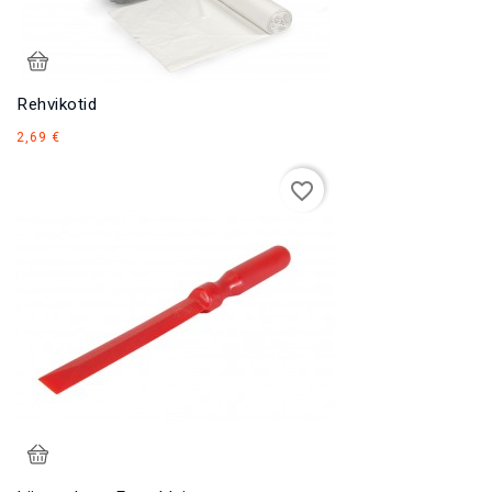
Rehvikotid
Hind
2,69 €
favorite_border