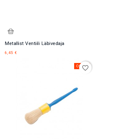
Metallist Ventiili Läbivedaja
Hind
6,45 €
Otsas
favorite_border