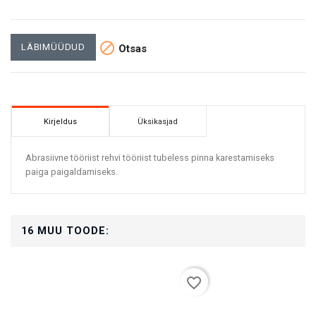

LÄBIMÜÜDUD
Otsas
Kirjeldus
Üksikasjad
Abrasiivne tööriist rehvi tööriist tubeless pinna karestamiseks
paiga paigaldamiseks.
16 MUU TOODE:
favorite_border