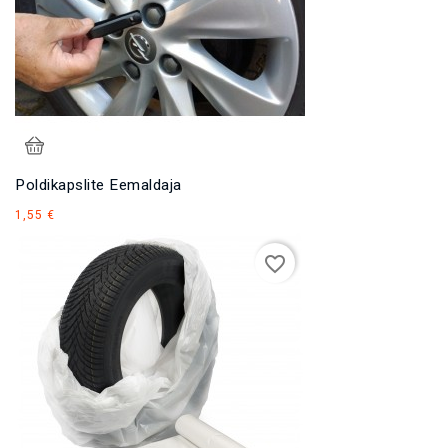
Poldikapslite Eemaldaja
Hind
1,55 €
favorite_border