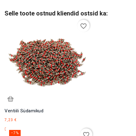
Selle toote ostnud kliendid ostsid ka:
favorite_border
Ventiili Südamikud
Hind
7,23 €
−7%
favorite_border