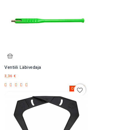
Ventiili Läbivedaja
Hind
3,36 €
Otsas
favorite_border