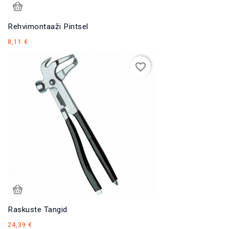
Rehvimontaaži Pintsel
Hind
8,11 €
favorite_border
Raskuste Tangid
Hind
24,39 €