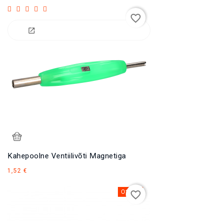
favorite_border
Kahepoolne Ventiilivõti Magnetiga
Hind
1,52 €
Otsas
favorite_border