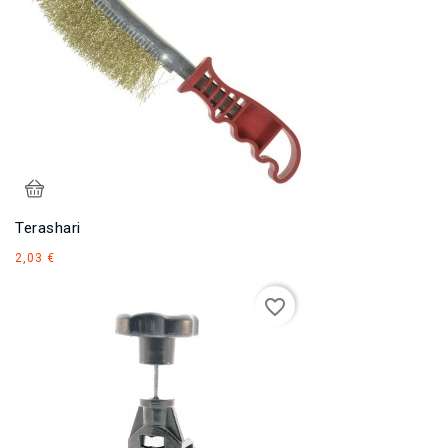
Terashari
Hind
2,03 €
favorite_border