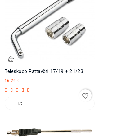
Teleskoop Rattavõti 17/19 + 21/23
Hind
16,26 €
favorite_border