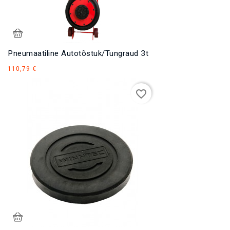
Pneumaatiline Autotõstuk/tungraud 3t
Hind
110,79 €
favorite_border