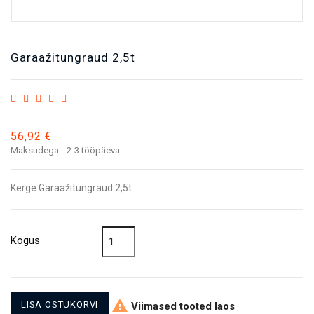
Garaažitungraud 2,5t
56,92 €
Maksudega
2-3 tööpäeva
Kerge Garaažitungraud 2,5t
Kogus

LISA OSTUKORVI
Viimased tooted laos