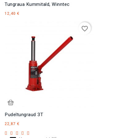
Tungraua Kummitald, Winntec
Hind
12,40 €
favorite_border
Pudeltungraud 3T
Hind
22,87 €