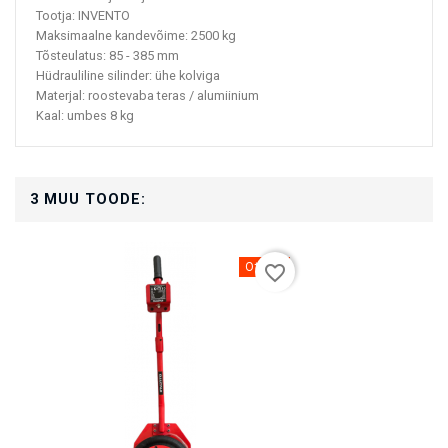
Tootja: INVENTO
Maksimaalne kandevõime: 2500 kg
Tõsteulatus: 85 - 385 mm
Hüdrauliline silinder: ühe kolviga
Materjal: roostevaba teras / alumiinium
Kaal: umbes 8 kg
3 MUU TOODE:
Otsas
favorite_border