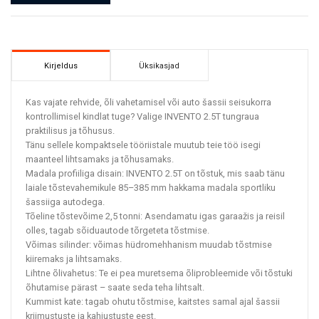
Kirjeldus
Üksikasjad
Kas vajate rehvide, õli vahetamisel või auto šassii seisukorra
kontrollimisel kindlat tuge? Valige INVENTO 2.5T tungraua
praktilisus ja tõhusus.
Tänu sellele kompaktsele tööriistale muutub teie töö isegi
maanteel lihtsamaks ja tõhusamaks.
Madala profiiliga disain: INVENTO 2.5T on tõstuk, mis saab tänu
laiale tõstevahemikule 85–385 mm hakkama madala sportliku
šassiiga autodega.
Tõeline tõstevõime 2,5 tonni: Asendamatu igas garaažis ja reisil
olles, tagab sõiduautode tõrgeteta tõstmise.
Võimas silinder: võimas hüdromehhanism muudab tõstmise
kiiremaks ja lihtsamaks.
Lihtne õlivahetus: Te ei pea muretsema õliprobleemide või tõstuki
õhutamise pärast – saate seda teha lihtsalt.
Kummist kate: tagab ohutu tõstmise, kaitstes samal ajal šassii
kriimustuste ja kahjustuste eest.